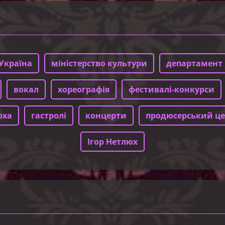
Україна
міністерство культури
департамент 
вокал
хореографія
фестивалі-конкурси
юха
гастролі
концерти
продюсерський це
Ігор Нетлюх