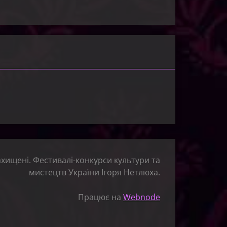
ахищені. Фестивалі-конкурси культури та
мистецтв України Ігоря Нетлюха.
Працює на
Webnode