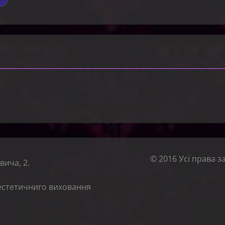
© 2016 Усі права з
вича, 2.
естетичниго виховання