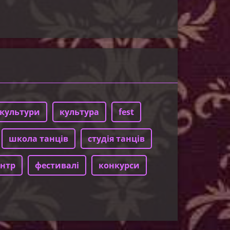
культури
культура
fest
школа танців
студія танців
нтр
фестивалі
конкурси