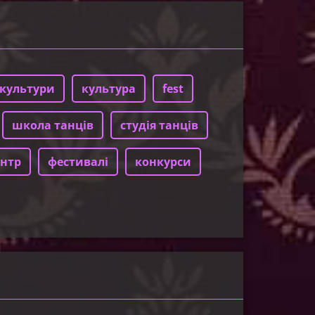
культури
культура
fest
школа танців
студія танців
нтр
фестивалі
конкурси