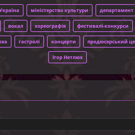
Україна
міністерство культури
департамент 
вокал
хореографія
фестивалі-конкурси
юха
гастролі
концерти
продюсерський це
Ігор Нетлюх