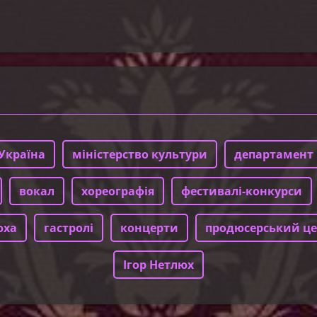
Україна
міністерство культури
департамент 
вокал
хореографія
фестивалі-конкурси
юха
гастролі
концерти
продюсерський це
Ігор Нетлюх