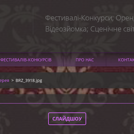
Фестивалі-Конкурси; Оренд
Відеозйомка; Сценічне сві
ЇНИ
ФЕСТИВАЛІВ-КОНКУРСІВ
ПРО НАС
КОНТА
ерея
>
BRZ_3918.jpg
СЛАЙДШОУ