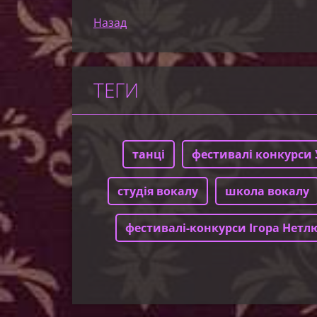
Назад
ТЕГИ
танці
фестивалі конкурси 
студія вокалу
школа вокалу
фестивалі-конкурси Ігора Нетл