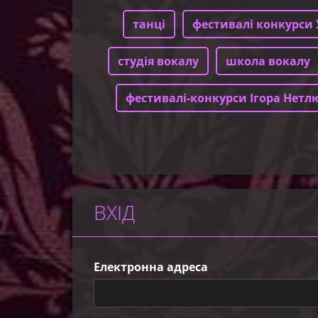
танці
фестивалі конкурси 
студія вокалу
школа вокалу
фестивалі-конкурси Ігора Нетл
ВХІД
Електронна адреса