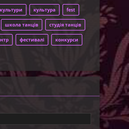
культури
культура
fest
школа танців
студія танців
нтр
фестивалі
конкурси