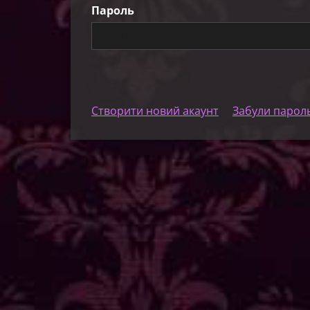
Пароль
Створити новий акаунт
Забули парол