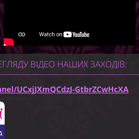
ЕГЛЯДУ ВІДЕО НАШИХ ЗАХОДІВ:
nel/UCxjJXmQCdzJ-GtbrZCwHcXA