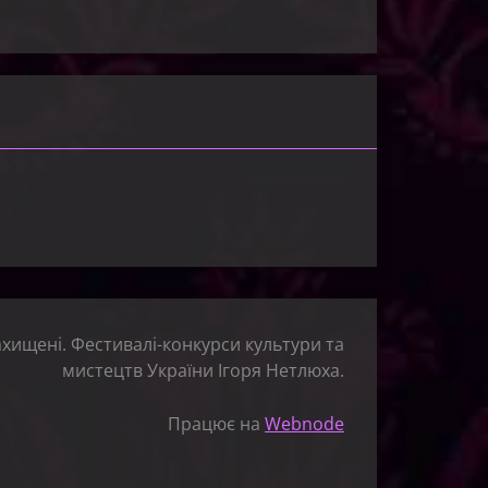
ахищені. Фестивалі-конкурси культури та
мистецтв України Ігоря Нетлюха.
Працює на
Webnode