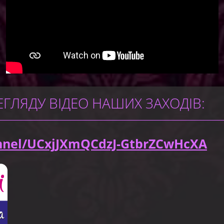
ЕГЛЯДУ ВІДЕО НАШИХ ЗАХОДІВ:
nel/UCxjJXmQCdzJ-GtbrZCwHcXA