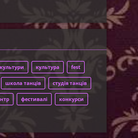
культури
культура
fest
школа танців
студія танців
нтр
фестивалі
конкурси