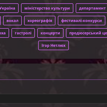
Україна
міністерство культури
департамент 
вокал
хореографія
фестивалі-конкурси
юха
гастролі
концерти
продюсерський це
Ігор Нетлюх