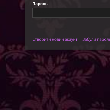
Пароль
Створити новий акаунт
Забули парол