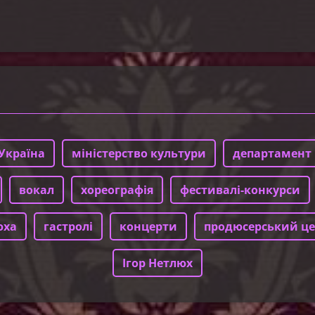
Україна
міністерство культури
департамент 
вокал
хореографія
фестивалі-конкурси
юха
гастролі
концерти
продюсерський це
Ігор Нетлюх