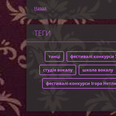
Назад
ТЕГИ
танці
фестивалі конкурси 
студія вокалу
школа вокалу
фестивалі-конкурси Ігора Нетл