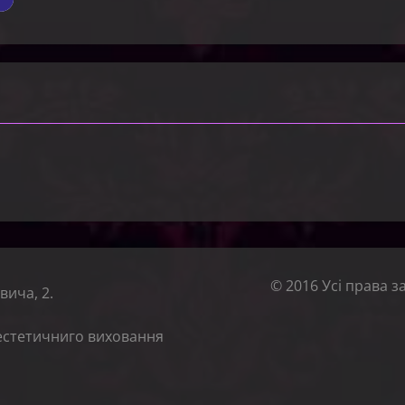
© 2016 Усі права з
вича, 2.
естетичниго виховання