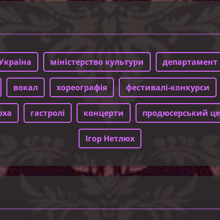
Україна
міністерство культури
департамент 
вокал
хореографія
фестивалі-конкурси
юха
гастролі
концерти
продюсерський це
Ігор Нетлюх