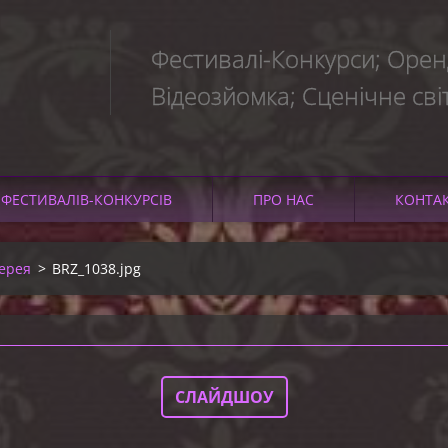
Фестивалі-Конкурси; Оренд
Відеозйомка; Сценічне сві
ЇНИ
ФЕСТИВАЛІВ-КОНКУРСІВ
ПРО НАС
КОНТА
ерея
>
BRZ_1038.jpg
СЛАЙДШОУ