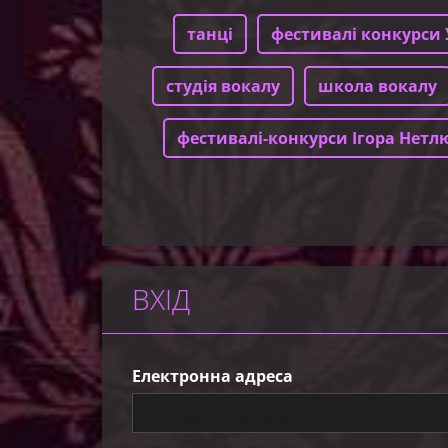
танці
фестивалі конкурси 
студія вокалу
школа вокалу
фестивалі-конкурси Ігора Нетл
ВХІД
Електронна адреса