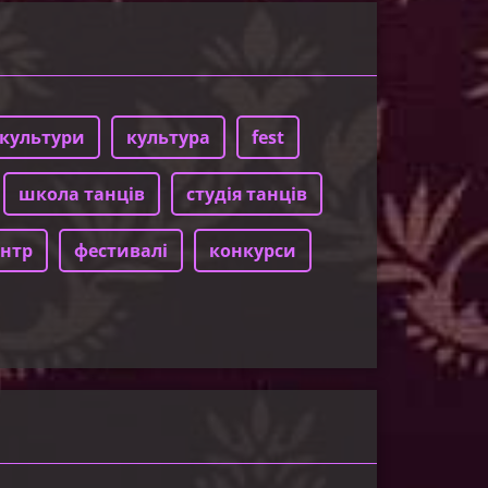
культури
культура
fest
школа танців
студія танців
нтр
фестивалі
конкурси