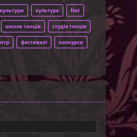
культури
культура
fest
школа танців
студія танців
нтр
фестивалі
конкурси