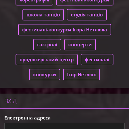
школа танців
студія танців
фестивалі-конкурси Ігора Нетлюха
гастролі
концерти
продюсерський центр
фестивалі
конкурси
Ігор Нетлюх
ВХІД
Електронна адреса