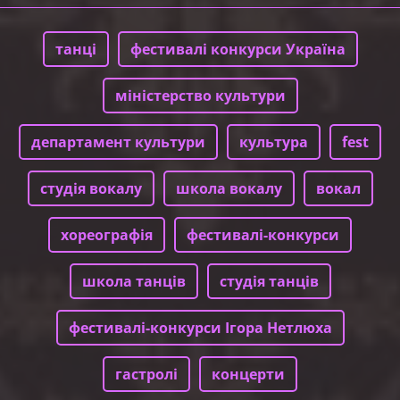
танці
фестивалі конкурси Україна
міністерство культури
департамент культури
культура
fest
студія вокалу
школа вокалу
вокал
хореографія
фестивалі-конкурси
школа танців
студія танців
фестивалі-конкурси Ігора Нетлюха
гастролі
концерти