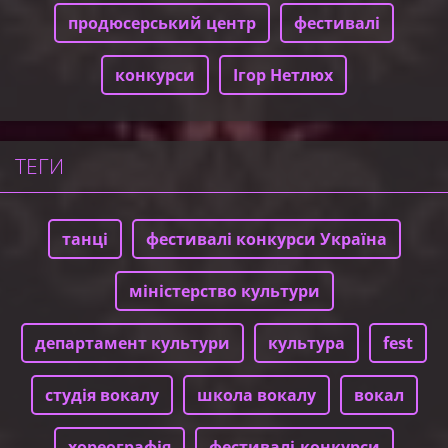
продюсерський центр
фестивалі
конкурси
Ігор Нетлюх
ТЕГИ
танці
фестивалі конкурси Україна
міністерство культури
департамент культури
культура
fest
студія вокалу
школа вокалу
вокал
хореографія
фестивалі-конкурси