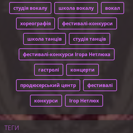
студія вокалу
школа вокалу
вокал
хореографія
фестивалі-конкурси
школа танців
студія танців
фестивалі-конкурси Ігора Нетлюха
гастролі
концерти
продюсерський центр
фестивалі
конкурси
Ігор Нетлюх
ТЕГИ